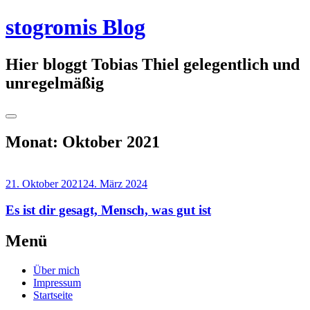
Springe
stogromis Blog
zum
Inhalt
Hier bloggt Tobias Thiel gelegentlich und
unregelmäßig
Seitenleiste
umschalten
Monat:
Oktober 2021
21. Oktober 2021
24. März 2024
Es ist dir gesagt, Mensch, was gut ist
Weiterlesen
Menü
→
Über mich
Impressum
Startseite