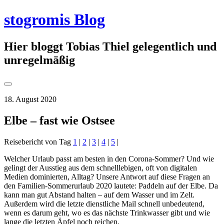
Springe
stogromis Blog
zum
Inhalt
Hier bloggt Tobias Thiel gelegentlich und
unregelmäßig
Seitenleiste
umschalten
18. August 2020
Elbe – fast wie Ostsee
Reisebericht von Tag
1
|
2
|
3
|
4
|
5
|
Welcher Urlaub passt am besten in den Corona-Sommer? Und wie
gelingt der Ausstieg aus dem schnelllebigen, oft von digitalen
Medien dominierten, Alltag? Unsere Antwort auf diese Fragen an
den Familien-Sommerurlaub 2020 lautete: Paddeln auf der Elbe. Da
kann man gut Abstand halten – auf dem Wasser und im Zelt.
Außerdem wird die letzte dienstliche Mail schnell unbedeutend,
wenn es darum geht, wo es das nächste Trinkwasser gibt und wie
lange die letzten Äpfel noch reichen.