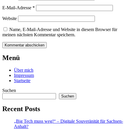
E-Mail-Adresse
*
Website
Name, E-Mail-Adresse und Website in diesem Browser für
meinen nächsten Kommentar speichern.
Beitrags-
←
Kirche,
Schreibblockade
Menü
eines
Filterblasen
Navigation
Bildungspiraten
und
Über mich
…
→
Impressum
Startseite
Suchen
Suchen
Recent Posts
„Big Tech muss weg!“ – Digitale Souveränität für Sachsen-
Anhalt?