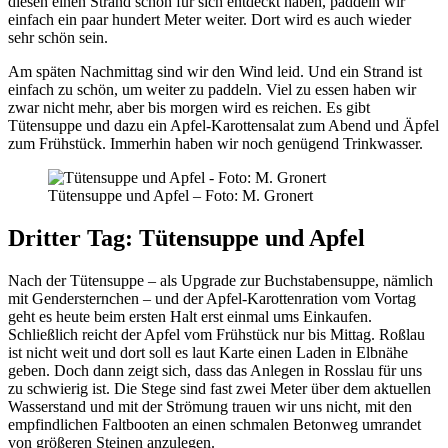
diesen einen Strand schon für sich entdeckt haben, paddeln wir
einfach ein paar hundert Meter weiter. Dort wird es auch wieder
sehr schön sein.
Am späten Nachmittag sind wir den Wind leid. Und ein Strand ist
einfach zu schön, um weiter zu paddeln. Viel zu essen haben wir
zwar nicht mehr, aber bis morgen wird es reichen. Es gibt
Tütensuppe und dazu ein Apfel-Karottensalat zum Abend und Äpfel
zum Frühstück. Immerhin haben wir noch genügend Trinkwasser.
Tütensuppe und Apfel – Foto: M. Gronert
Dritter Tag: Tütensuppe und Apfel
Nach der Tütensuppe – als Upgrade zur Buchstabensuppe, nämlich
mit Gendersternchen – und der Apfel-Karottenration vom Vortag
geht es heute beim ersten Halt erst einmal ums Einkaufen.
Schließlich reicht der Apfel vom Frühstück nur bis Mittag. Roßlau
ist nicht weit und dort soll es laut Karte einen Laden in Elbnähe
geben. Doch dann zeigt sich, dass das Anlegen in Rosslau für uns
zu schwierig ist. Die Stege sind fast zwei Meter über dem aktuellen
Wasserstand und mit der Strömung trauen wir uns nicht, mit den
empfindlichen Faltbooten an einen schmalen Betonweg umrandet
von größeren Steinen anzulegen.