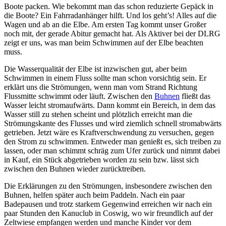
Boote packen. Wie bekommt man das schon reduzierte Gepäck in
die Boote? Ein Fahrradanhänger hilft. Und los geht’s! Alles auf die
Wagen und ab an die Elbe. Am ersten Tag kommt unser Großer
noch mit, der gerade Abitur gemacht hat. Als Aktiver bei der DLRG
zeigt er uns, was man beim Schwimmen auf der Elbe beachten
muss.
Die Wasserqualität der Elbe ist inzwischen gut, aber beim
Schwimmen in einem Fluss sollte man schon vorsichtig sein. Er
erklärt uns die Strömungen, wenn man vom Strand Richtung
Flussmitte schwimmt oder läuft. Zwischen den
Buhnen
fließt das
Wasser leicht stromaufwärts. Dann kommt ein Bereich, in dem das
Wasser still zu stehen scheint und plötzlich erreicht man die
Strömungskante des Flusses und wird ziemlich schnell stromabwärts
getrieben. Jetzt wäre es Kraftverschwendung zu versuchen, gegen
den Strom zu schwimmen. Entweder man genießt es, sich treiben zu
lassen, oder man schimmt schräg zum Ufer zurück und nimmt dabei
in Kauf, ein Stück abgetrieben worden zu sein bzw. lässt sich
zwischen den Buhnen wieder zurücktreiben.
Die Erklärungen zu den Strömungen, insbesondere zwischen den
Buhnen, helfen später auch beim Paddeln. Nach ein paar
Badepausen und trotz starkem Gegenwind erreichen wir nach ein
paar Stunden den Kanuclub in Coswig, wo wir freundlich auf der
Zeltwiese empfangen werden und manche Kinder vor dem