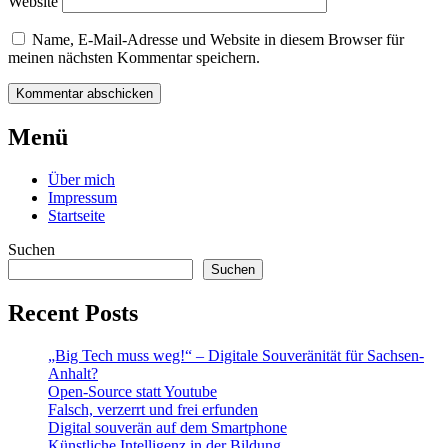
Website
Name, E-Mail-Adresse und Website in diesem Browser für
meinen nächsten Kommentar speichern.
Beitrags-
←
Corona
Der
Menü
Minetest-
nach
Navigation
Corona-
Ostern
→
Über mich
Bildungsserver
Impressum
Startseite
Suchen
Suchen
Recent Posts
„Big Tech muss weg!“ – Digitale Souveränität für Sachsen-
Anhalt?
Open-Source statt Youtube
Falsch, verzerrt und frei erfunden
Digital souverän auf dem Smartphone
Künstliche Intelligenz in der Bildung