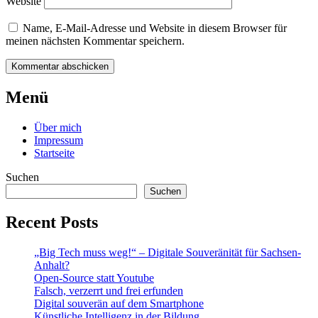
Website
Name, E-Mail-Adresse und Website in diesem Browser für
meinen nächsten Kommentar speichern.
Beitrags-
←
Storytelling
Digitalisierung
Menü
und
und
Navigation
die
Narrative
→
Über mich
Zukunft
Impressum
der
Startseite
Demokratie
Suchen
Suchen
Recent Posts
„Big Tech muss weg!“ – Digitale Souveränität für Sachsen-
Anhalt?
Open-Source statt Youtube
Falsch, verzerrt und frei erfunden
Digital souverän auf dem Smartphone
Künstliche Intelligenz in der Bildung