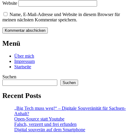
Website
Name, E-Mail-Adresse und Website in diesem Browser für
meinen nächsten Kommentar speichern.
Beitrags-
←
Für
Kinder
Menü
und
uns
Navigation
Jugendliche
aus
Über mich
würden
der
Impressum
linker
ganzen
Startseite
wählen
Welt
→
Suchen
Suchen
Recent Posts
„Big Tech muss weg!“ – Digitale Souveränität für Sachsen-
Anhalt?
Open-Source statt Youtube
Falsch, verzerrt und frei erfunden
Digital souverän auf dem Smartphone