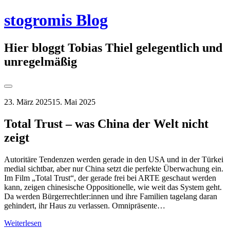
Springe
stogromis Blog
zum
Inhalt
Hier bloggt Tobias Thiel gelegentlich und
unregelmäßig
Seitenleiste
umschalten
23. März 2025
15. Mai 2025
Total Trust – was China der Welt nicht
zeigt
Autoritäre Tendenzen werden gerade in den USA und in der Türkei
medial sichtbar, aber nur China setzt die perfekte Überwachung ein.
Im Film „Total Trust“, der gerade frei bei ARTE geschaut werden
kann, zeigen chinesische Oppositionelle, wie weit das System geht.
Da werden Bürgerrechtler:innen und ihre Familien tagelang daran
gehindert, ihr Haus zu verlassen. Omnipräsente…
Weiterlesen